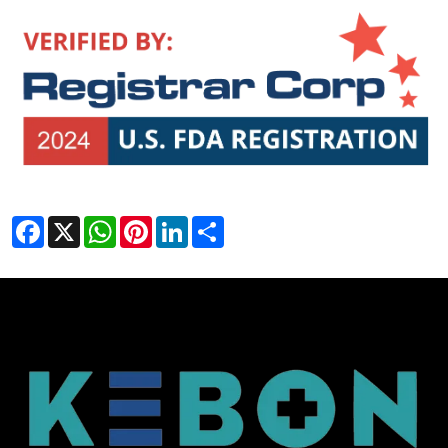
Facebook
X
WhatsApp
Pinterest
LinkedIn
Share