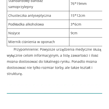
Standardowy bandaż
76*19mm
samoprzylepny
Chusteczka antyseptyczna
15*12cm
Podkładka alkoholowa
3*6cm
Nożyce
9cm
Miernik ciśnienia w oponach
Przypomnienie: Powyższe urządzenia medyczne służą
wyłącznie celom informacyjnym, a listę zawartości i ilość
można dostosować do lokalnego rynku. Ponadto można
dostosować nie tylko rozmiar torby, ale także kształt i
strukturę.
Wyświetlacz produktu