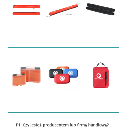
Produkty powiązane
Często zadawane pytania
P1: Czy jesteś producentem lub firmą handlową?