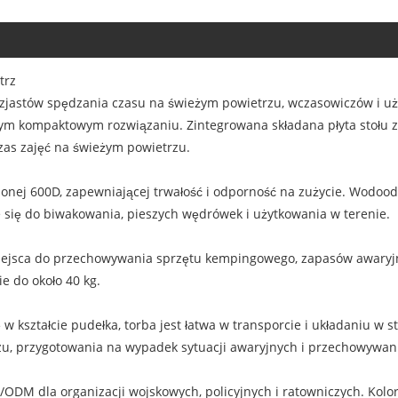
trz
jastów spędzania czasu na świeżym powietrzu, wczasowiczów i uż
dnym kompaktowym rozwiązaniu. Zintegrowana składana płyta stoł
zas zajęć na świeżym powietrzu.
nej 600D, zapewniającej trwałość i odporność na zużycie. Wodoodp
 się do biwakowania, pieszych wędrówek i użytkowania w terenie.
ejsca do przechowywania sprzętu kempingowego, zapasów awaryjny
 do około 40 kg.
ształcie pudełka, torba jest łatwa w transporcie i układaniu w stos
zu, przygotowania na wypadek sytuacji awaryjnych i przechowywan
ODM dla organizacji wojskowych, policyjnych i ratowniczych. Kolor