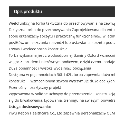
Opis produktu
Wielofunkcyjna torba taktyczna do przechowywania na zewną
Taktyczna torba do przechowywania Zaprojektowana dla entuz
sobie organizację sprzętu i praktyczną funkcjonalność w je
posiłków, umieszczania narzędzi lub ustawiania sprzętu podc
Trwała i wodoodporna konstrukcja
Torba wykonana jest z wodoodpornej tkaniny Oxford wzmocnio
wilgocią, brudem i nierównym podłożem, dzięki czemu nadaje
Duża pojemność i wysoka wydajność obciążenia
Dostępna w pojemnościach 30L i 42L, torba zapewnia dużo mi
konstrukcji i wzmocnionym szwom wytrzymuje duże obciążenie
Przenośny i praktyczny projekt
Wyposażona w solidne uchwyty do przenoszenia i konstrukcję w k
się do biwakowania, lądowania, treningu na świeżym powietr
Usługa dostosowywania:
Yiwu Kebon Healthcare Co., Ltd zapewnia personalizację OEM/