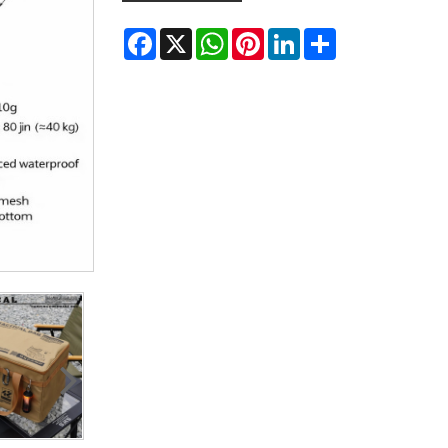
Facebook
X
WhatsApp
Pinterest
LinkedIn
Share