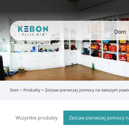
Dom
Dom
>
Produkty
>
Zestaw pierwszej pomocy na świeżym powi
Wszystkie produkty
Zestaw pierwszej pomocy n