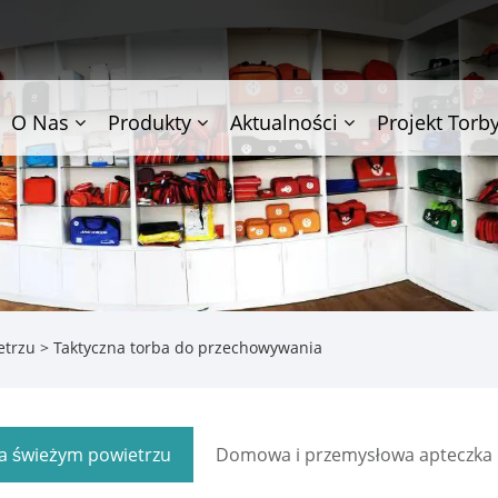
O Nas
Produkty
Aktualności
Projekt Torb
etrzu
> Taktyczna torba do przechowywania
a świeżym powietrzu
Domowa i przemysłowa apteczka 