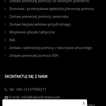
Zestaw pierwszej pomocy na świeżym powietrzu
Domowa i przemysłowa apteczka pierwszej pomocy
Zestaw pierwszej pomocy zwierzaka
Zestaw bezpieczeństwa przydrożnego
Wojskowe plecaki taktyczne
Ifak
Zestaw z pierwszej pomocy z tworzywa sztucznego
Zestaw pierwszej pomocy EVA
SKONTAKTUJ SIĘ Z NAMI
Tel: +86-15167960271
E-mail: info@kebonfirstaid.com
X
Add: Jiangdong Industry Park, Jiangdong Street, Yiwu,