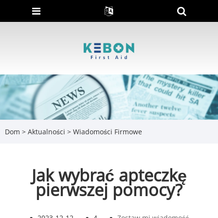
Dom
>
Aktualności
>
Wiadomości Firmowe
Jak wybrać apteczkę
pierwszej pomocy?
●
2023-12-12
●
4
●
Zostaw mi wiadomość