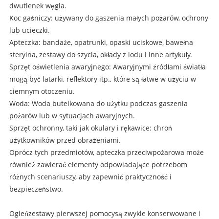
dwutlenek węgla.
Koc gaśniczy: używany do gaszenia małych pożarów, ochrony
lub ucieczki.
Apteczka
: bandaże, opatrunki, opaski uciskowe, bawełna
sterylna, zestawy do szycia, okłady z lodu i inne artykuły.
Sprzęt oświetlenia awaryjnego: Awaryjnymi źródłami światła
mogą być latarki, reflektory itp., które są łatwe w użyciu w
ciemnym otoczeniu.
Woda: Woda butelkowana do użytku podczas gaszenia
pożarów lub w sytuacjach awaryjnych.
Sprzęt ochronny, taki jak okulary i rękawice: chroń
użytkowników przed obrażeniami.
Oprócz tych przedmiotów, apteczka przeciwpożarowa może
również zawierać elementy odpowiadające potrzebom
różnych scenariuszy, aby zapewnić praktyczność i
bezpieczeństwo.
Ogień
zestawy pierwszej pomocy
są zwykle konserwowane i