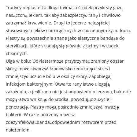
Tradycyjne
plaster
to długa taśma, a środek przykryty gazą
nasączoną lekiem, tak aby zabezpieczyć ranę i chwilowo
zatrzymać krwawienie. Drugi to jeden z najczęściej
stosowanych leków chirurgicznych w codziennym życiu ludzi.
Plastry są powszechnie znane jako elastyczne bandaże do
sterylizacji, które składają się głównie z taśmy i wkładek
chłonnych.
Ulga w bólu: Od
Plaster
może przytrzymać zraniony obszar
skóry, może stworzyć środowisko redukujące stres i
zmniejszyć uczucie bólu w okolicy skóry. Zapobiegaj
infekcjom bakteryjnym: Otwarte rany łatwo ulegają
zakażeniu, a jeśli rana nie jest odpowiednio leczona, bakterie
mogą łatwo wniknąć do środka, powodując zużycie i
penetrację. Plastry mogą pośrednio zmniejszyć inwazję
bakterii. W razie potrzeby możesz
zdezynfekować
bandaż
odpowiednim roztworem przed
nałożeniem.