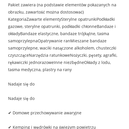
Pakiet zawiera (na podstawie elementów pokazanych na
obrazku, zawartość można dostosować)
KategoriaZawarte elementySterylne opatrunkiPodkładki
gazowe, sterylne opatrunki, podkładki chłonneBandaże i
okładyBandaże elastyczne, bandaże trójkątne, taśma
samoprzylepnaOpatrywanie ranMieszane bandaże
samoprzylepne, waciki nasączone alkoholem, chusteczki
czyszcząceNarzędzia ratunkoweNożyczki, pęsety, agrafki,
rękawiczki jednorazoweInne niezbędneOkłady z lodu,
taśma medyczna, plastry na rany
Nadaje się do
Nadaje się do
✔ Domowe przechowywanie awaryjne
✔ Kemping i wędrówki na świeżym powietrzu