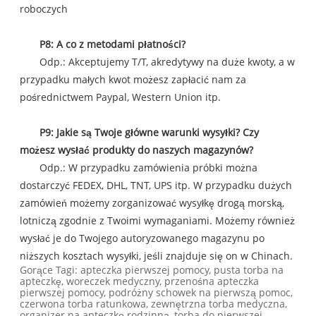
roboczych
P8: A co z metodami płatności?
Odp.: Akceptujemy T/T, akredytywy na duże kwoty, a w
przypadku małych kwot możesz zapłacić nam za
pośrednictwem Paypal, Western Union itp.
P9: Jakie są Twoje główne warunki wysyłki? Czy
możesz wysłać produkty do naszych magazynów?
Odp.: W przypadku zamówienia próbki można
dostarczyć FEDEX, DHL, TNT, UPS itp. W przypadku dużych
zamówień możemy zorganizować wysyłkę drogą morską,
lotniczą zgodnie z Twoimi wymaganiami. Możemy również
wysłać je do Twojego autoryzowanego magazynu po
niższych kosztach wysyłki, jeśli znajduje się on w Chinach.
Gorące Tagi: apteczka pierwszej pomocy, pusta torba na
apteczkę, woreczek medyczny, przenośna apteczka
pierwszej pomocy, podróżny schowek na pierwszą pomoc,
czerwona torba ratunkowa, zewnętrzna torba medyczna,
organizer na apteczkę rodzinną, torba do pierwszej