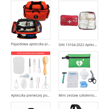
Pojazdowa apteczka pierwszej pomocy – kompaktowa torba ratunkowa i urazowa
DIN 13164:2022 Apteczka samochodowa – Standardowa apteczka medyczna do pojazdu
Apteczka pierwszej pomocy dla niemowląt
Mini zestaw szkoleniowy do ratownictwa w przypadku zadławienia w zakresie resuscytacji krążeniowo-oddechowej