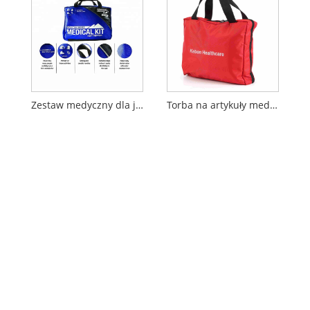
Zestaw medyczny dla jednodniowych wycieczkowiczów Mountain Series
Torba na artykuły medyczne do użytku zewnętrznego/podróżnego/samochodowego