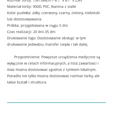
Rozmiar torby: 15x15x6cm / 6.1 "x 6,1" x 2,45 "
Materiał torby: 900D, PVC, tkanina z siatki
Kolor pudełka: żółty, czerwony, czarny, zielony, niebieski
lub dostosowywania
Próbka: przygotowana w ciągu 5 dni
Czas realizacji: 20 dni-35 dni
Drukowanie logo: Dostosowanie obsługi: w tym
drukowanie jedwabiu, transfer ciepła i tak dalej.
Przypomnienie: Powyższe urządzenia medyczne są
wyłącznie w celach informacyjnych, a lista zawartości i
ilość można dostosować zgodnie z rynkiem lokalnym.
Ponadto nie tylko można dostosować rozmiar torby, ale
także kształt i struktura.
Wyświetlacz produktu