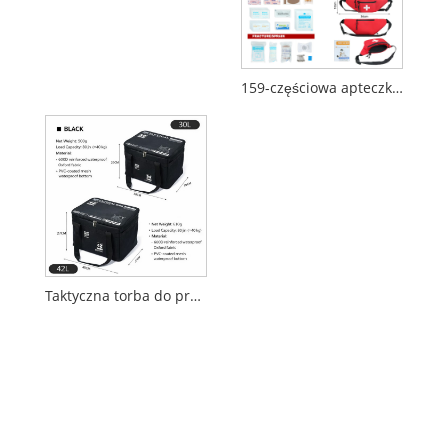
159-częściowa apteczka pierwszej pomocy z torbą na talię
Taktyczna torba do przechowywania