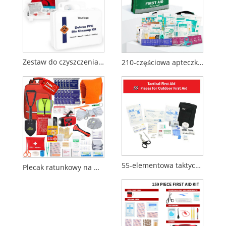
Zestaw do czyszczenia środków ochrony osobistej PPE
210-częściowa apteczka pierwszej pomocy | Zestaw awaryjny | Odblaskowy projekt
55-elementowa taktyczna apteczka pierwszej pomocy do użytku na zewnątrz i w sytuacjach awaryjnych
Plecak ratunkowy na wypadek pożaru na 72 godziny, pozwalający przetrwać trzęsienie ziemi