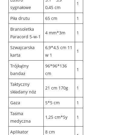
1
sygnałowe
0,45 cm
Piła drutu
65 cm
1
Bransoletka
4 mm*3m
1
Paracord 5-w-1
Szwajcarska
6,9*4,5 cm 11
1
karta
w 1
Trójkątny
96*96*136
1
bandaż
cm
Taktyczny
21 cm 170g
1
składany nóż
Gaza
5*5 cm
1
Taśma
1,25 cm*5y
1
medyczna
Aplikator
8 cm