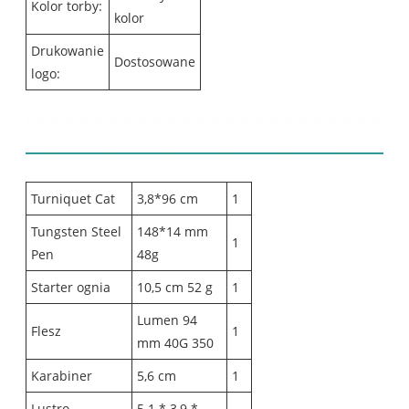
Kolor torby:
kolor
Drukowanie
Dostosowane
logo:
Lista treści:
Turniquet Cat
3,8*96 cm
1
Tungsten Steel
148*14 mm
1
Pen
48g
Starter ognia
10,5 cm 52 g
1
Lumen 94
Flesz
1
mm 40G 350
Karabiner
5,6 cm
1
Lustro
5.1 * 3,9 *