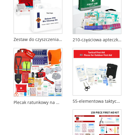
Zestaw do czyszczenia środków ochrony osobistej PPE
210-częściowa apteczka pierwszej pomocy | Zestaw awaryjny | Odblaskowy projekt
55-elementowa taktyczna apteczka pierwszej pomocy do użytku na zewnątrz i w sytuacjach awaryjnych
Plecak ratunkowy na wypadek pożaru na 72 godziny, pozwalający przetrwać trzęsienie ziemi