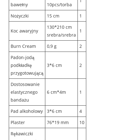
1
bawełny
10pcs/torba
Nożyczki
15 cm
1
130*210 cm
Koc awaryjny
1
srebra/srebra
Burn Cream
0,9 g
2
Padon-jodą
podkładkę
3*6 cm
2
przygotowującą
Dostosowanie
elastycznego
6 cm*4m
1
bandażu
Pad alkoholowy
3*6 cm
4
Plaster
76*19 mm
10
Rękawiczki