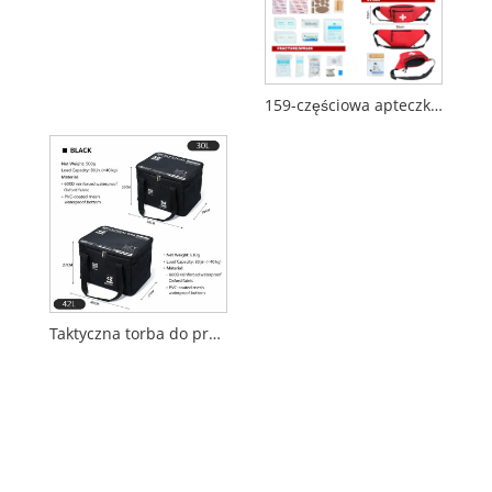
159-częściowa apteczka pierwszej pomocy z torbą na talię
Taktyczna torba do przechowywania